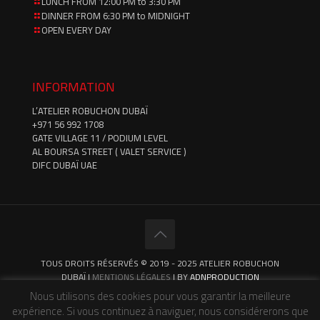
LUNCH FROM 12:00 PM to 3:30 PM
DINNER FROM 6:30 PM to MIDNIGHT
OPEN EVERY DAY
INFORMATION
L’ATELIER ROBUCHON DUBAÏ
‪+971 56 992 1708‬
GATE VILLAGE 11 / PODIUM LEVEL
AL BOURSA STREET ( VALET SERVICE )
DIFC DUBAÏ UAE
TOUS DROITS RÉSERVÉS © 2019 - 2025 ATELIER ROBUCHON
DUBAÏ |
MENTIONS LÉGALES
| BY
ADNPRODUCTION
Nous utilisons des cookies pour vous garantir la meilleure
expérience. Si vous continuez à naviguer, nous considérerons que